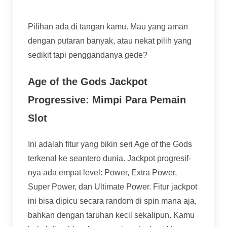
satu putaran.
Pilihan ada di tangan kamu. Mau yang aman
dengan putaran banyak, atau nekat pilih yang
sedikit tapi penggandanya gede?
Age of the Gods Jackpot
Progressive: Mimpi Para Pemain
Slot
Ini adalah fitur yang bikin seri Age of the Gods
terkenal ke seantero dunia. Jackpot progresif-
nya ada empat level: Power, Extra Power,
Super Power, dan Ultimate Power. Fitur jackpot
ini bisa dipicu secara random di spin mana aja,
bahkan dengan taruhan kecil sekalipun. Kamu