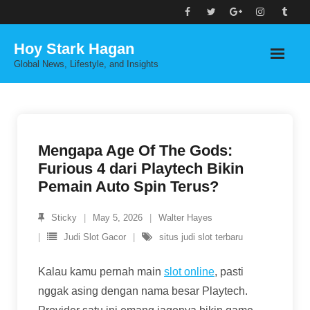
Skip
to
Hoy Stark Hagan
content
Global News, Lifestyle, and Insights
Mengapa Age Of The Gods:
Furious 4 dari Playtech Bikin
Pemain Auto Spin Terus?
Sticky
May 5, 2026
Walter Hayes
Judi Slot Gacor
situs judi slot terbaru
Kalau kamu pernah main
slot online
, pasti
nggak asing dengan nama besar Playtech.