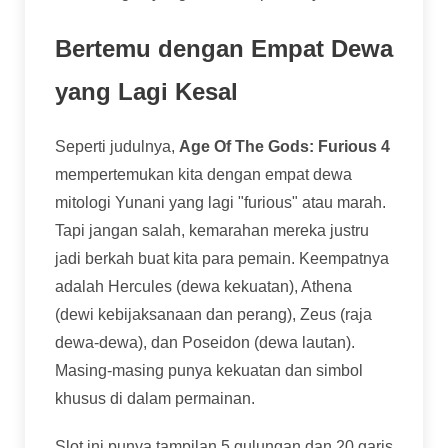
Bertemu dengan Empat Dewa
yang Lagi Kesal
Seperti judulnya,
Age Of The Gods: Furious 4
mempertemukan kita dengan empat dewa
mitologi Yunani yang lagi "furious" atau marah.
Tapi jangan salah, kemarahan mereka justru
jadi berkah buat kita para pemain. Keempatnya
adalah Hercules (dewa kekuatan), Athena
(dewi kebijaksanaan dan perang), Zeus (raja
dewa-dewa), dan Poseidon (dewa lautan).
Masing-masing punya kekuatan dan simbol
khusus di dalam permainan.
Slot ini punya tampilan 5 gulungan dan 20 garis