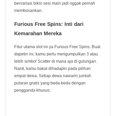
bervariasi bikin sesi main jadi nggak pernah
membosankan.
Furious Free Spins: Inti dari
Kemarahan Mereka
Fitur utama slot ini ya Furious Free Spins. Buat
dapetin ini, kamu perlu mengumpulkan 3 atau
lebih simbol Scatter di mana aja di gulungan.
Nanti, kamu bakal dihadapin pada pilihan
empat dewa. Setiap dewa nawarin jumlah
putaran gratis yang beda-beda dengan
pengganda khusus:
Hercules Free Spins:
12 putaran gratis
dengan pengganda kemenangan x2. Cocok