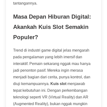
tantangannya.
Masa Depan Hiburan Digital:
Akankah Kuis Slot Semakin
Populer?
Trend di industri game digital jelas mengarah
pada pengalaman yang lebih imersif dan
interaktif. Pemain sekarang nggak mau hanya
jadi penonton pasif. Mereka ingin merasa
menjadi bagian dari cerita, punya kontrol, dan
diuji kemampuannya.
Kuis slot
menjawab
tepat kebutuhan ini. Dengan perkembangan
teknologi seperti VR (Virtual Reality) dan AR
(Augmented Reality), bukan nggak mungkin