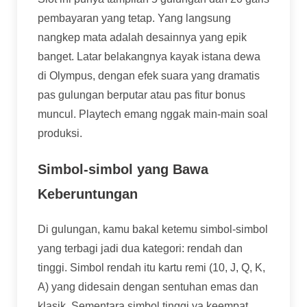
pembayaran yang tetap. Yang langsung
nangkep mata adalah desainnya yang epik
banget. Latar belakangnya kayak istana dewa
di Olympus, dengan efek suara yang dramatis
pas gulungan berputar atau pas fitur bonus
muncul. Playtech emang nggak main-main soal
produksi.
Simbol-simbol yang Bawa
Keberuntungan
Di gulungan, kamu bakal ketemu simbol-simbol
yang terbagi jadi dua kategori: rendah dan
tinggi. Simbol rendah itu kartu remi (10, J, Q, K,
A) yang didesain dengan sentuhan emas dan
klasik. Sementara simbol tinggi ya keempat