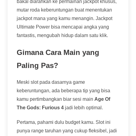
bakal diarahkan ke permainan jackpot khusus,
mutar roda keberuntungan buat menentukan
jackpot mana yang kamu menangin. Jackpot
Ultimate Power bisa mencapai angka yang
fantastis, mengubah hidup dalam satu klik.
Gimana Cara Main yang
Paling Pas?
Meski slot pada dasarnya game
keberuntungan, ada beberapa tip yang bisa
kamu pertimbangkan biar sesi main
Age Of
The Gods: Furious 4
jadi lebih optimal.
Pertama, pahami dulu budget kamu. Slot ini
punya range taruhan yang cukup fleksibel, jadi