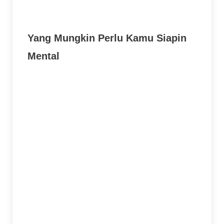
dari fitur bonus dan jackpot.
Yang Mungkin Perlu Kamu Siapin
Mental
Jackpot itu Benar-Benar Random:
Jangan
berharap bakal dapet jackpot cuma dalam
beberapa puluh spin. Banyak pemain main
berbulan-bulan baru kena fitur ini, dan itu
pun belum tentu jackpot tertinggi. Butuh
kesabaran ekstra.
Pilihan Free Spins Bisa Membingungkan
Pemula:
Pemain baru mungkin bingung
milih dewa mana yang paling
menguntungkan. Butuh waktu buat nge-trial
and error.