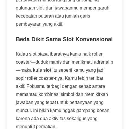
gulungan slot, dan jawabanmu mempengaruhi
kecepatan putaran atau jumlah garis
pembayaran yang aktif.
Beda Dikit Sama Slot Konvensional
Kalau slot biasa ibaratnya kamu naik roller
coaster—duduk manis dan menikmati adrenalin
—maka
kuis slot
itu seperti kamu yang jadi
sopir roller coaster-nya. Kamu lebih terlibat
aktif. Fokusmu terbagi dengan sehat: antara
memantau kombinasi simbol dan memikirkan
jawaban yang tepat untuk pertanyaan yang
muncul. Ini bikin kamu nggak gampang bosan
karena ada dua aktivitas sekaligus yang
menuntut perhatian.