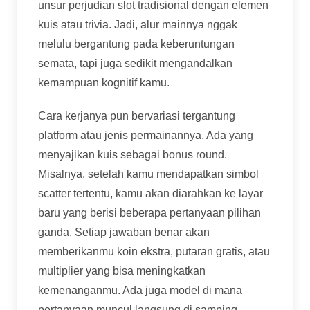
unsur perjudian slot tradisional dengan elemen
kuis atau trivia. Jadi, alur mainnya nggak
melulu bergantung pada keberuntungan
semata, tapi juga sedikit mengandalkan
kemampuan kognitif kamu.
Cara kerjanya pun bervariasi tergantung
platform atau jenis permainannya. Ada yang
menyajikan kuis sebagai bonus round.
Misalnya, setelah kamu mendapatkan simbol
scatter tertentu, kamu akan diarahkan ke layar
baru yang berisi beberapa pertanyaan pilihan
ganda. Setiap jawaban benar akan
memberikanmu koin ekstra, putaran gratis, atau
multiplier yang bisa meningkatkan
kemenanganmu. Ada juga model di mana
pertanyaan muncul langsung di samping