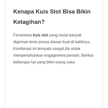
Kenapa Kuis Slot Bisa Bikin
Ketagihan?
Fenomena
kuis slot
yang mulai banyak
digemari tentu punya alasan kuat di baliknya.
Kombinasi ini ternyata sangat jitu untuk
mempertahankan engagement pemain. Berikut
beberapa hal yang bikin orang suka:
Rasa Kontrol yang Lebih Besar:
Salah
satu kritik terbesar pada slot murni adalah
semuanya serba acak. Dengan kuis, kamu
merasa punya andil dalam menentukan
hasil. Keputusanmu menjawab benar atau
salah punya konsekuensi langsung, yang