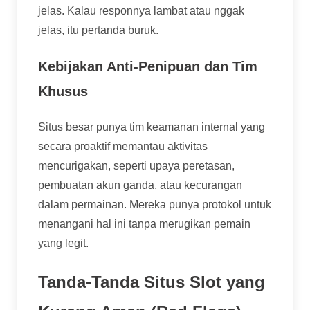
jelas. Kalau responnya lambat atau nggak
jelas, itu pertanda buruk.
Kebijakan Anti-Penipuan dan Tim
Khusus
Situs besar punya tim keamanan internal yang
secara proaktif memantau aktivitas
mencurigakan, seperti upaya peretasan,
pembuatan akun ganda, atau kecurangan
dalam permainan. Mereka punya protokol untuk
menangani hal ini tanpa merugikan pemain
yang legit.
Tanda-Tanda Situs Slot yang