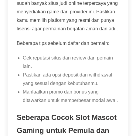
sudah banyak situs judi online terpercaya yang
menyediakan game dari provider ini. Pastikan
kamu memilih platform yang resmi dan punya
lisensi agar permainan berjalan aman dan adil.
Beberapa tips sebelum daftar dan bermain:
Cek reputasi situs dan review dari pemain
lain.
Pastikan ada opsi deposit dan withdrawal
yang sesuai dengan kebutuhanmu.
Manfaatkan promo dan bonus yang
ditawarkan untuk memperbesar modal awal.
Seberapa Cocok Slot Mascot
Gaming untuk Pemula dan