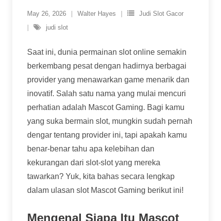
May 26, 2026
Walter Hayes
Judi Slot Gacor
judi slot
Saat ini, dunia permainan slot online semakin
berkembang pesat dengan hadirnya berbagai
provider yang menawarkan game menarik dan
inovatif. Salah satu nama yang mulai mencuri
perhatian adalah Mascot Gaming. Bagi kamu
yang suka bermain slot, mungkin sudah pernah
dengar tentang provider ini, tapi apakah kamu
benar-benar tahu apa kelebihan dan
kekurangan dari slot-slot yang mereka
tawarkan? Yuk, kita bahas secara lengkap
dalam ulasan slot Mascot Gaming berikut ini!
Mengenal Siapa Itu Mascot