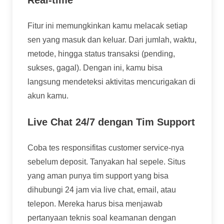
Real-time
Fitur ini memungkinkan kamu melacak setiap
sen yang masuk dan keluar. Dari jumlah, waktu,
metode, hingga status transaksi (pending,
sukses, gagal). Dengan ini, kamu bisa
langsung mendeteksi aktivitas mencurigakan di
akun kamu.
Live Chat 24/7 dengan Tim Support
Coba tes responsifitas customer service-nya
sebelum deposit. Tanyakan hal sepele. Situs
yang aman punya tim support yang bisa
dihubungi 24 jam via live chat, email, atau
telepon. Mereka harus bisa menjawab
pertanyaan teknis soal keamanan dengan