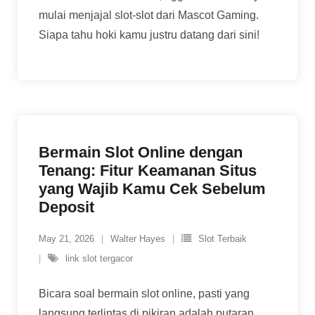
mulai menjajal slot-slot dari Mascot Gaming.
Siapa tahu hoki kamu justru datang dari sini!
Bermain Slot Online dengan
Tenang: Fitur Keamanan Situs
yang Wajib Kamu Cek Sebelum
Deposit
May 21, 2026
Walter Hayes
Slot Terbaik
link slot tergacor
Bicara soal bermain slot online, pasti yang
langsung terlintas di pikiran adalah putaran