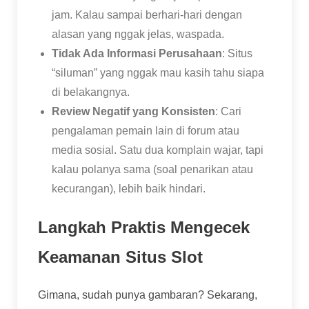
jam. Kalau sampai berhari-hari dengan
alasan yang nggak jelas, waspada.
Tidak Ada Informasi Perusahaan
: Situs
“siluman” yang nggak mau kasih tahu siapa
di belakangnya.
Review Negatif yang Konsisten
: Cari
pengalaman pemain lain di forum atau
media sosial. Satu dua komplain wajar, tapi
kalau polanya sama (soal penarikan atau
kecurangan), lebih baik hindari.
Langkah Praktis Mengecek
Keamanan Situs Slot
Gimana, sudah punya gambaran? Sekarang,