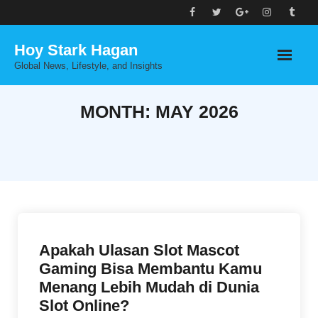
Skip
to
Hoy Stark Hagan
content
Global News, Lifestyle, and Insights
MONTH:
MAY 2026
Apakah Ulasan Slot Mascot
Gaming Bisa Membantu Kamu
Menang Lebih Mudah di Dunia
Slot Online?