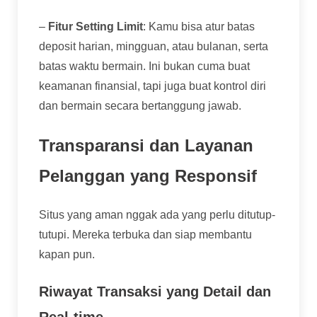
–
Fitur Setting Limit
: Kamu bisa atur batas
deposit harian, mingguan, atau bulanan, serta
batas waktu bermain. Ini bukan cuma buat
keamanan finansial, tapi juga buat kontrol diri
dan bermain secara bertanggung jawab.
Transparansi dan Layanan
Pelanggan yang Responsif
Situs yang aman nggak ada yang perlu ditutup-
tutupi. Mereka terbuka dan siap membantu
kapan pun.
Riwayat Transaksi yang Detail dan