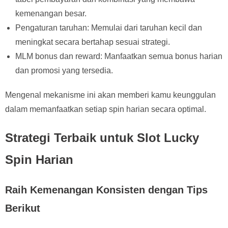
kemenangan besar.
Pengaturan taruhan: Memulai dari taruhan kecil dan
meningkat secara bertahap sesuai strategi.
MLM bonus dan reward: Manfaatkan semua bonus harian
dan promosi yang tersedia.
Mengenal mekanisme ini akan memberi kamu keunggulan
dalam memanfaatkan setiap spin harian secara optimal.
Strategi Terbaik untuk Slot Lucky
Spin Harian
Raih Kemenangan Konsisten dengan Tips
Berikut