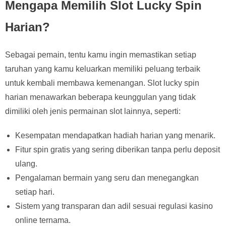
Mengapa Memilih Slot Lucky Spin
Harian?
Sebagai pemain, tentu kamu ingin memastikan setiap
taruhan yang kamu keluarkan memiliki peluang terbaik
untuk kembali membawa kemenangan. Slot lucky spin
harian menawarkan beberapa keunggulan yang tidak
dimiliki oleh jenis permainan slot lainnya, seperti:
Kesempatan mendapatkan hadiah harian yang menarik.
Fitur spin gratis yang sering diberikan tanpa perlu deposit
ulang.
Pengalaman bermain yang seru dan menegangkan
setiap hari.
Sistem yang transparan dan adil sesuai regulasi kasino
online ternama.