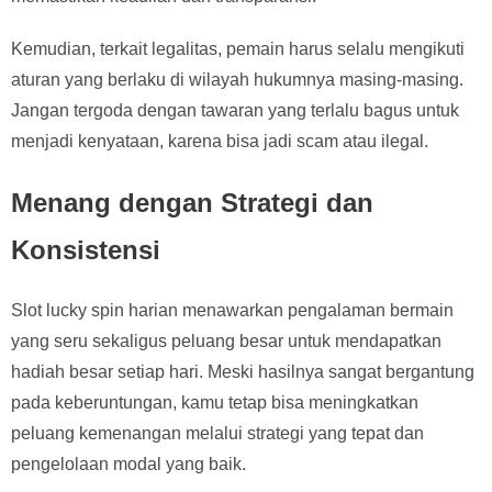
Kemudian, terkait legalitas, pemain harus selalu mengikuti
aturan yang berlaku di wilayah hukumnya masing-masing.
Jangan tergoda dengan tawaran yang terlalu bagus untuk
menjadi kenyataan, karena bisa jadi scam atau ilegal.
Menang dengan Strategi dan
Konsistensi
Slot lucky spin harian menawarkan pengalaman bermain
yang seru sekaligus peluang besar untuk mendapatkan
hadiah besar setiap hari. Meski hasilnya sangat bergantung
pada keberuntungan, kamu tetap bisa meningkatkan
peluang kemenangan melalui strategi yang tepat dan
pengelolaan modal yang baik.