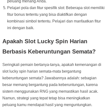
peluang menang Anda.
Pelajari pola dan fitur spesifik slot: Beberapa slot memiliki
fitur bonus tertentu yang bisa diaktifkan dengan
kombinasi simbol tertentu. Pelajari dan manfaatkan fitur
ini dengan baik.
Apakah Slot Lucky Spin Harian
Berbasis Keberuntungan Semata?
Seringkali pemain bertanya-tanya, apakah kemenangan di
slot lucky spin harian semata-mata bergantung
keberuntungan semata? Jawabannya adalah: sebagian
besar memang bergantung pada keberuntungan, karena
sistem menggunakan RNG yang memastikan hasil acak.
Namun, strategi yang tepat tetap bisa meningkatkan
peluang kamu mendapat hasil yang menguntungkan.