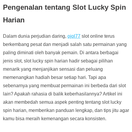
Pengenalan tentang Slot Lucky Spin
Harian
Dalam dunia perjudian daring,
ojol77
slot online terus
berkembang pesat dan menjadi salah satu permainan yang
paling diminati oleh banyak pemain. Di antara berbagai
jenis slot, slot lucky spin harian hadir sebagai pilihan
menarik yang menjanjikan sensasi dan peluang
memenangkan hadiah besar setiap hari. Tapi apa
sebenarnya yang membuat permainan ini berbeda dari slot
lain? Apakah rahasia di balik keberhasilannya? Artikel ini
akan membedah semua aspek penting tentang slot lucky
spin harian, memberikan panduan lengkap, dan tips jitu agar
kamu bisa meraih kemenangan secara konsisten.