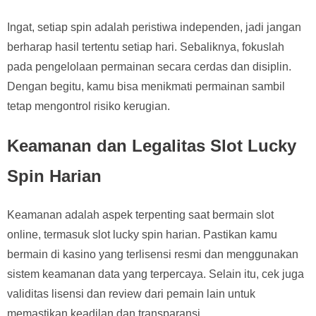
Ingat, setiap spin adalah peristiwa independen, jadi jangan
berharap hasil tertentu setiap hari. Sebaliknya, fokuslah
pada pengelolaan permainan secara cerdas dan disiplin.
Dengan begitu, kamu bisa menikmati permainan sambil
tetap mengontrol risiko kerugian.
Keamanan dan Legalitas Slot Lucky
Spin Harian
Keamanan adalah aspek terpenting saat bermain slot
online, termasuk slot lucky spin harian. Pastikan kamu
bermain di kasino yang terlisensi resmi dan menggunakan
sistem keamanan data yang terpercaya. Selain itu, cek juga
validitas lisensi dan review dari pemain lain untuk
memastikan keadilan dan transparansi.