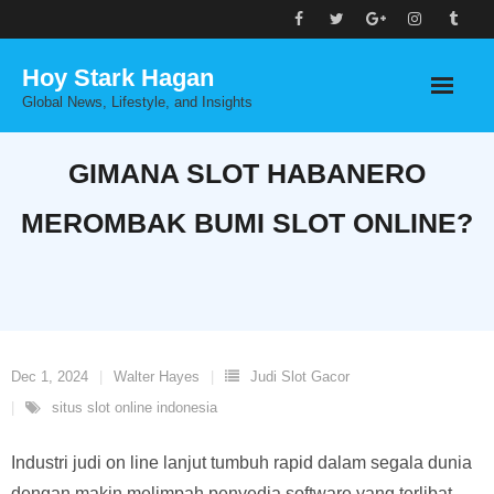
Skip
to
Hoy Stark Hagan
content
Global News, Lifestyle, and Insights
GIMANA SLOT HABANERO
MEROMBAK BUMI SLOT ONLINE?
Dec 1, 2024
Walter Hayes
Judi Slot Gacor
situs slot online indonesia
Industri judi on line lanjut tumbuh rapid dalam segala dunia
dengan makin melimpah penyedia software yang terlibat