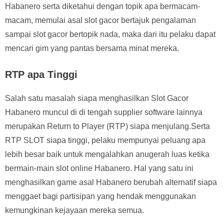
Habanero serta diketahui dengan topik apa bermacam-
macam, memulai asal slot gacor bertajuk pengalaman
sampai slot gacor bertopik nada, maka dari itu pelaku dapat
mencari gim yang pantas bersama minat mereka.
RTP apa Tinggi
Salah satu masalah siapa menghasilkan Slot Gacor
Habanero muncul di di tengah supplier software lainnya
merupakan Return to Player (RTP) siapa menjulang.Serta
RTP SLOT siapa tinggi, pelaku mempunyai peluang apa
lebih besar baik untuk mengalahkan anugerah luas ketika
bermain-main slot online Habanero. Hal yang satu ini
menghasilkan game asal Habanero berubah alternatif siapa
menggaet bagi partisipan yang hendak menggunakan
kemungkinan kejayaan mereka semua.