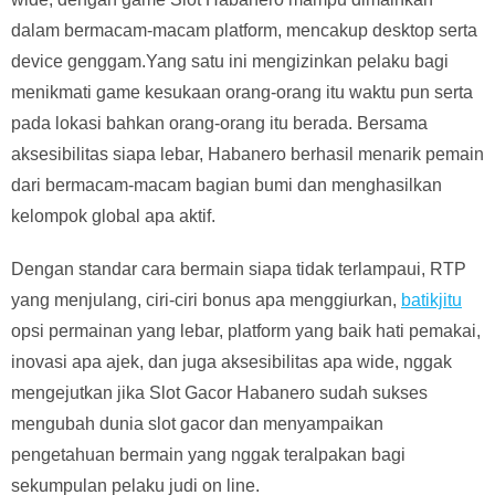
dalam bermacam-macam platform, mencakup desktop serta
device genggam.Yang satu ini mengizinkan pelaku bagi
menikmati game kesukaan orang-orang itu waktu pun serta
pada lokasi bahkan orang-orang itu berada. Bersama
aksesibilitas siapa lebar, Habanero berhasil menarik pemain
dari bermacam-macam bagian bumi dan menghasilkan
kelompok global apa aktif.
Dengan standar cara bermain siapa tidak terlampaui, RTP
yang menjulang, ciri-ciri bonus apa menggiurkan,
batikjitu
opsi permainan yang lebar, platform yang baik hati pemakai,
inovasi apa ajek, dan juga aksesibilitas apa wide, nggak
mengejutkan jika Slot Gacor Habanero sudah sukses
mengubah dunia slot gacor dan menyampaikan
pengetahuan bermain yang nggak teralpakan bagi
sekumpulan pelaku judi on line.