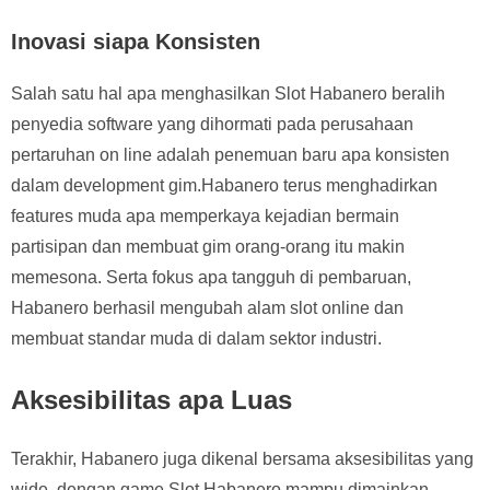
Inovasi siapa Konsisten
Salah satu hal apa menghasilkan Slot Habanero beralih
penyedia software yang dihormati pada perusahaan
pertaruhan on line adalah penemuan baru apa konsisten
dalam development gim.Habanero terus menghadirkan
features muda apa memperkaya kejadian bermain
partisipan dan membuat gim orang-orang itu makin
memesona. Serta fokus apa tangguh di pembaruan,
Habanero berhasil mengubah alam slot online dan
membuat standar muda di dalam sektor industri.
Aksesibilitas apa Luas
Terakhir, Habanero juga dikenal bersama aksesibilitas yang
wide, dengan game Slot Habanero mampu dimainkan