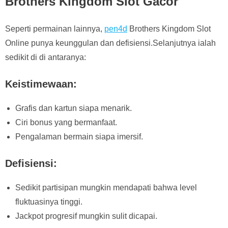
Brothers Kingdom Slot Gacor
Seperti permainan lainnya,
pen4d
Brothers Kingdom Slot
Online punya keunggulan dan defisiensi.Selanjutnya ialah
sedikit di di antaranya:
Keistimewaan:
Grafis dan kartun siapa menarik.
Ciri bonus yang bermanfaat.
Pengalaman bermain siapa imersif.
Defisiensi:
Sedikit partisipan mungkin mendapati bahwa level
fluktuasinya tinggi.
Jackpot progresif mungkin sulit dicapai.