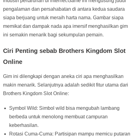
industri pertaruhan di internet.Game ini mengusung judul
pengalaman dan persahabatan di antara kedua saudara
siapa berjuang untuk meraih harta nama. Gambar siapa
memikat dan dampak nada apa imersif menghasilkan gim
ini semakin menarik bagi sekumpulan pemain.
Ciri Penting sebab Brothers Kingdom Slot
Online
Gim ini dilengkapi dengan aneka ciri apa menghasilkan
makin menarik. Selanjutnya adalah sedikit fitur utama dari
Brothers Kingdom Slot Online:
Symbol Wild: Simbol wild bisa mengubah lambang
berbeda untuk menolong membuat campuran
keberhasilan.
Rotasi Cuma-Cuma: Partisipan mampu memicu putaran