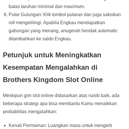
batas taruhan minimal dan maximum.
Putar Gulungan: Klik tombol putaran dan juga saksikan
roll mengelilingi. Apabila Engkau mendapatkan
gabungan yang menang, anugerah hendak automatic
ditambahkan ke saldo Engkau.
Petunjuk untuk Meningkatkan
Kesempatan Mengalahkan di
Brothers Kingdom Slot Online
Meskipun gim slot online didasarkan atas nasib baik, ada
beberapa strategi apa bisa membantu Kamu menaikkan
probabilitas mengalahkan:
Kenali Permainan: Luangkan masa untuk mengerti