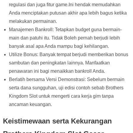
regulasi dan juga fitur game.Ini hendak memudahkan
Anda menciptakan putusan akhir apa lebih bagus ketika
melakukan permainan.
Manajemen Bankroll: Tetapkan budget guna bermain-
main dan patuhi itu. Tidak Boleh pernah berjudi lebih
banyak asal apa Anda mampu bagi kehilangan.
Utilize Bonus: Banyak tempat berjudi memberikan bonus
sambutan dan peningkatan lainnya. Manfaatkan
penawaran ini bagi menaikkan bankroll Anda.
Berlatih bersama Versi Demonstrasi: Sebelum bermain
serta dana sungguhan, uji edisi contoh sebab Brothers
Kingdom Slot untuk mengerti cara kerja gim tanpa
ancaman keuangan.
Keistimewaan serta Kekurangan