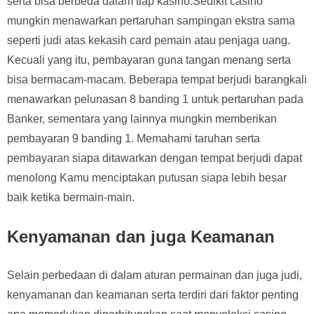
serta bisa berbeda dalam tiap kasino.Sedikit casino
mungkin menawarkan pertaruhan sampingan ekstra sama
seperti judi atas kekasih card pemain atau penjaga uang.
Kecuali yang itu, pembayaran guna tangan menang serta
bisa bermacam-macam. Beberapa tempat berjudi barangkali
menawarkan pelunasan 8 banding 1 untuk pertaruhan pada
Banker, sementara yang lainnya mungkin memberikan
pembayaran 9 banding 1. Memahami taruhan serta
pembayaran siapa ditawarkan dengan tempat berjudi dapat
menolong Kamu menciptakan putusan siapa lebih besar
baik ketika bermain-main.
Kenyamanan dan juga Keamanan
Selain perbedaan di dalam aturan permainan dan juga judi,
kenyamanan dan keamanan serta terdiri dari faktor penting