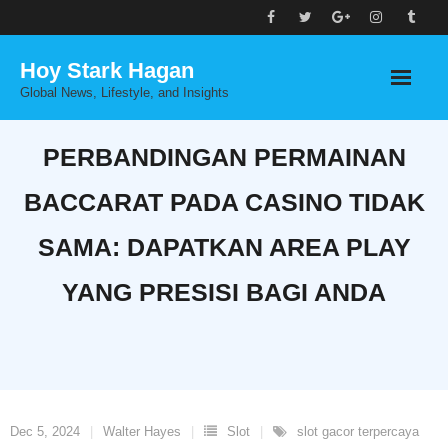
Skip
to
Hoy Stark Hagan
content
Global News, Lifestyle, and Insights
PERBANDINGAN PERMAINAN
BACCARAT PADA CASINO TIDAK
SAMA: DAPATKAN AREA PLAY
YANG PRESISI BAGI ANDA
Dec 5, 2024
Walter Hayes
Slot
slot gacor terpercaya