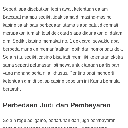
Seperti apa disebutkan lebih awal, ketentuan dalam
Baccarat mampu sedikit tidak sama di masing-masing
kasino.salah satu perbedaan utama siapa patut dicermati
merupakan jumlah total dek card siapa digunakan di dalam
gim. Sedikit kasino memakai no. 1 dek card, sewaktu apa
berbeda mungkin memanfaatkan lebih dari nomor satu dek.
Selain itu, sedikit casino bisa jadi memiliki ketentuan ekstra
sama seperti pelunasan istimewa untuk tangan partisipan
yang menang serta nilai khusus. Penting bagi mengerti
ketentuan gim di setiap casino sebelum ini Kamu bermula
bertaruh.
Perbedaan Judi dan Pembayaran
Selain regulasi game, pertaruhan dan juga pembayaran