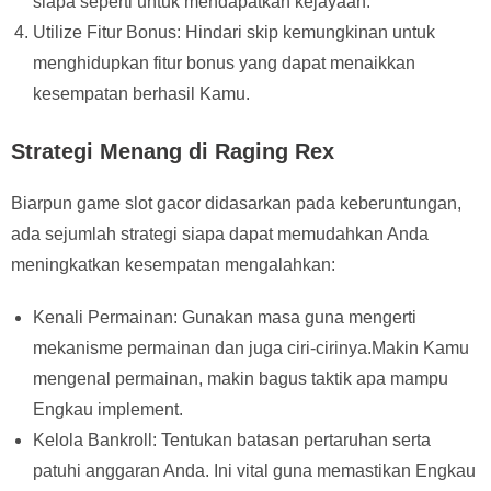
siapa seperti untuk mendapatkan kejayaan.
Utilize Fitur Bonus: Hindari skip kemungkinan untuk
menghidupkan fitur bonus yang dapat menaikkan
kesempatan berhasil Kamu.
Strategi Menang di Raging Rex
Biarpun game slot gacor didasarkan pada keberuntungan,
ada sejumlah strategi siapa dapat memudahkan Anda
meningkatkan kesempatan mengalahkan:
Kenali Permainan: Gunakan masa guna mengerti
mekanisme permainan dan juga ciri-cirinya.Makin Kamu
mengenal permainan, makin bagus taktik apa mampu
Engkau implement.
Kelola Bankroll: Tentukan batasan pertaruhan serta
patuhi anggaran Anda. Ini vital guna memastikan Engkau