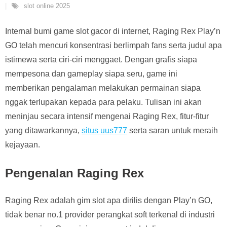
slot online 2025
Internal bumi game slot gacor di internet, Raging Rex Play’n
GO telah mencuri konsentrasi berlimpah fans serta judul apa
istimewa serta ciri-ciri menggaet. Dengan grafis siapa
mempesona dan gameplay siapa seru, game ini
memberikan pengalaman melakukan permainan siapa
nggak terlupakan kepada para pelaku. Tulisan ini akan
meninjau secara intensif mengenai Raging Rex, fitur-fitur
yang ditawarkannya,
situs uus777
serta saran untuk meraih
kejayaan.
Pengenalan Raging Rex
Raging Rex adalah gim slot apa dirilis dengan Play’n GO,
tidak benar no.1 provider perangkat soft terkenal di industri