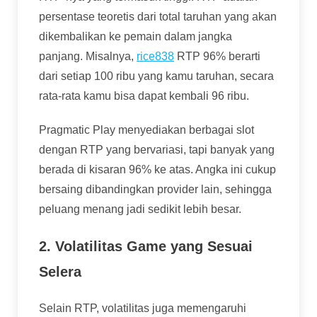
persentase teoretis dari total taruhan yang akan
dikembalikan ke pemain dalam jangka
panjang. Misalnya,
rice838
RTP 96% berarti
dari setiap 100 ribu yang kamu taruhan, secara
rata-rata kamu bisa dapat kembali 96 ribu.
Pragmatic Play menyediakan berbagai slot
dengan RTP yang bervariasi, tapi banyak yang
berada di kisaran 96% ke atas. Angka ini cukup
bersaing dibandingkan provider lain, sehingga
peluang menang jadi sedikit lebih besar.
2. Volatilitas Game yang Sesuai
Selera
Selain RTP, volatilitas juga memengaruhi