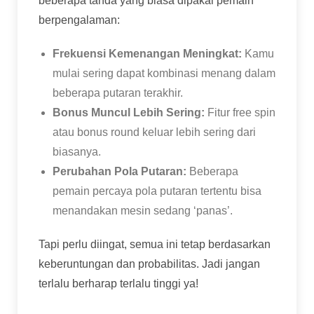
beberapa tanda yang biasa dipakai pemain
berpengalaman:
Frekuensi Kemenangan Meningkat:
Kamu
mulai sering dapat kombinasi menang dalam
beberapa putaran terakhir.
Bonus Muncul Lebih Sering:
Fitur free spin
atau bonus round keluar lebih sering dari
biasanya.
Perubahan Pola Putaran:
Beberapa
pemain percaya pola putaran tertentu bisa
menandakan mesin sedang ‘panas’.
Tapi perlu diingat, semua ini tetap berdasarkan
keberuntungan dan probabilitas. Jadi jangan
terlalu berharap terlalu tinggi ya!