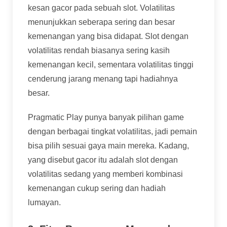
kesan gacor pada sebuah slot. Volatilitas
menunjukkan seberapa sering dan besar
kemenangan yang bisa didapat. Slot dengan
volatilitas rendah biasanya sering kasih
kemenangan kecil, sementara volatilitas tinggi
cenderung jarang menang tapi hadiahnya
besar.
Pragmatic Play punya banyak pilihan game
dengan berbagai tingkat volatilitas, jadi pemain
bisa pilih sesuai gaya main mereka. Kadang,
yang disebut gacor itu adalah slot dengan
volatilitas sedang yang memberi kombinasi
kemenangan cukup sering dan hadiah
lumayan.