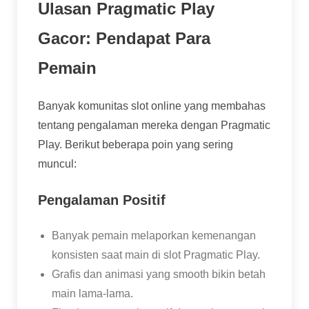
Ulasan Pragmatic Play
Gacor: Pendapat Para
Pemain
Banyak komunitas slot online yang membahas
tentang pengalaman mereka dengan Pragmatic
Play. Berikut beberapa poin yang sering
muncul:
Pengalaman Positif
Banyak pemain melaporkan kemenangan
konsisten saat main di slot Pragmatic Play.
Grafis dan animasi yang smooth bikin betah
main lama-lama.