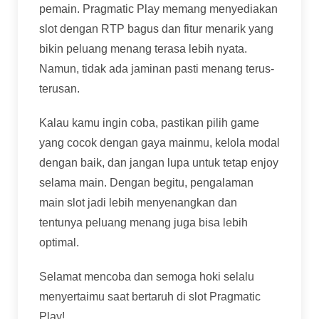
pemain. Pragmatic Play memang menyediakan
slot dengan RTP bagus dan fitur menarik yang
bikin peluang menang terasa lebih nyata.
Namun, tidak ada jaminan pasti menang terus-
terusan.
Kalau kamu ingin coba, pastikan pilih game
yang cocok dengan gaya mainmu, kelola modal
dengan baik, dan jangan lupa untuk tetap enjoy
selama main. Dengan begitu, pengalaman
main slot jadi lebih menyenangkan dan
tentunya peluang menang juga bisa lebih
optimal.
Selamat mencoba dan semoga hoki selalu
menyertaimu saat bertaruh di slot Pragmatic
Play!