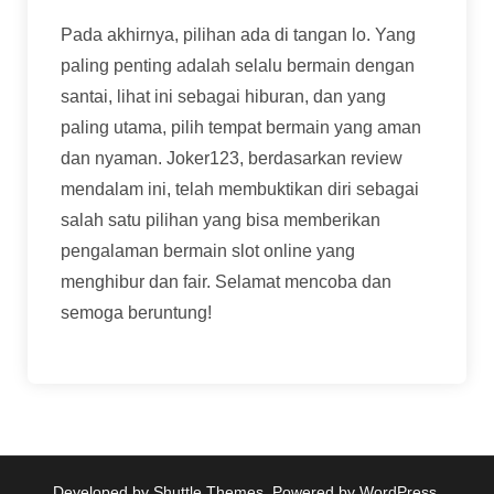
Pada akhirnya, pilihan ada di tangan lo. Yang
paling penting adalah selalu bermain dengan
santai, lihat ini sebagai hiburan, dan yang
paling utama, pilih tempat bermain yang aman
dan nyaman. Joker123, berdasarkan review
mendalam ini, telah membuktikan diri sebagai
salah satu pilihan yang bisa memberikan
pengalaman bermain slot online yang
menghibur dan fair. Selamat mencoba dan
semoga beruntung!
Developed by
Shuttle Themes
. Powered by
WordPress
.