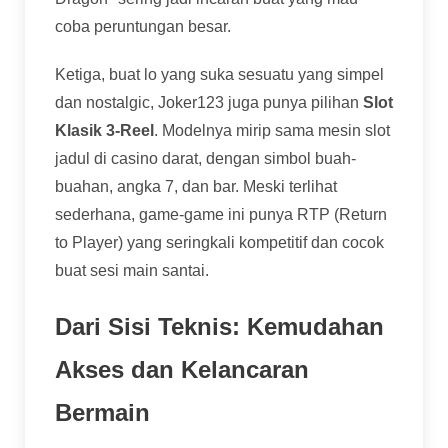
coba peruntungan besar.
Ketiga, buat lo yang suka sesuatu yang simpel
dan nostalgic, Joker123 juga punya pilihan
Slot
Klasik 3-Reel
. Modelnya mirip sama mesin slot
jadul di casino darat, dengan simbol buah-
buahan, angka 7, dan bar. Meski terlihat
sederhana, game-game ini punya RTP (Return
to Player) yang seringkali kompetitif dan cocok
buat sesi main santai.
Dari Sisi Teknis: Kemudahan
Akses dan Kelancaran
Bermain