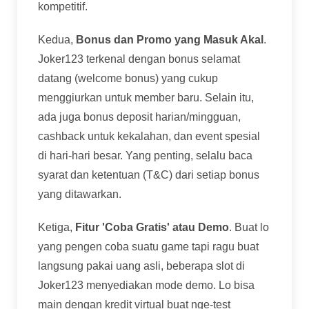
kompetitif.
Kedua,
Bonus dan Promo yang Masuk Akal
.
Joker123 terkenal dengan bonus selamat
datang (welcome bonus) yang cukup
menggiurkan untuk member baru. Selain itu,
ada juga bonus deposit harian/mingguan,
cashback untuk kekalahan, dan event spesial
di hari-hari besar. Yang penting, selalu baca
syarat dan ketentuan (T&C) dari setiap bonus
yang ditawarkan.
Ketiga,
Fitur 'Coba Gratis' atau Demo
. Buat lo
yang pengen coba suatu game tapi ragu buat
langsung pakai uang asli, beberapa slot di
Joker123 menyediakan mode demo. Lo bisa
main dengan kredit virtual buat nge-test