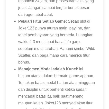
responsif 24 jam, dan proses transaksi yang
jelas. Jangan sampai tergiur bonus besar
dari agen abal-abal.
Pelajari Fitur Setiap Game:
Setiap slot di
Joker123 punya aturan main, payline, dan
tabel pembayaran yang berbeda. Luangkan
waktu 2-3 menit buat baca info game
sebelum mulai taruhan. Pahami simbol Wild,
Scatter, dan bagaimana cara memicu fitur
bonus.
Manajemen Modal adalah Kunci:
Ini
hukum utama dalam bermain game apapun.
Tentukan batas modal harian atau mingguan
dan disiplin untuk berhenti ketika sudah
mencapai batas itu, baik saat menang
maupun kalah. Joker123 menyediakan fitur