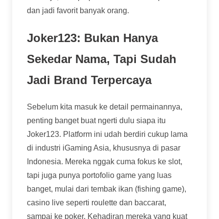
dan jadi favorit banyak orang.
Joker123: Bukan Hanya
Sekedar Nama, Tapi Sudah
Jadi Brand Terpercaya
Sebelum kita masuk ke detail permainannya,
penting banget buat ngerti dulu siapa itu
Joker123. Platform ini udah berdiri cukup lama
di industri iGaming Asia, khususnya di pasar
Indonesia. Mereka nggak cuma fokus ke slot,
tapi juga punya portofolio game yang luas
banget, mulai dari tembak ikan (fishing game),
casino live seperti roulette dan baccarat,
sampai ke poker. Kehadiran mereka yang kuat