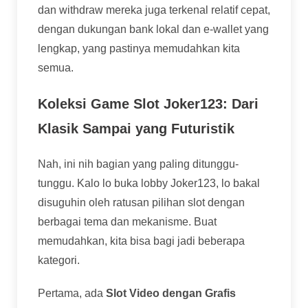
dan withdraw mereka juga terkenal relatif cepat,
dengan dukungan bank lokal dan e-wallet yang
lengkap, yang pastinya memudahkan kita
semua.
Koleksi Game Slot Joker123: Dari
Klasik Sampai yang Futuristik
Nah, ini nih bagian yang paling ditunggu-
tunggu. Kalo lo buka lobby Joker123, lo bakal
disuguhin oleh ratusan pilihan slot dengan
berbagai tema dan mekanisme. Buat
memudahkan, kita bisa bagi jadi beberapa
kategori.
Pertama, ada
Slot Video dengan Grafis