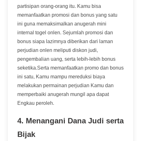
partisipan orang-orang itu. Kamu bisa
memanfaatkan promosi dan bonus yang satu
ini guna memaksimalkan anugerah mini
internal togel onlen. Sejumlah promosi dan
bonus siapa lazimnya diberikan dari laman
perjudian onlen meliputi diskon judi,
pengembalian uang, serta lebih-lebih bonus
seketika.Serta memanfaatkan promo dan bonus
ini satu, Kamu mampu mereduksi biaya
melakukan permainan perjudian Kamu dan
memperbaiki anugerah mungil apa dapat
Engkau peroleh.
4. Menangani Dana Judi serta
Bijak