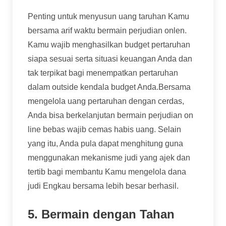
Penting untuk menyusun uang taruhan Kamu
bersama arif waktu bermain perjudian onlen.
Kamu wajib menghasilkan budget pertaruhan
siapa sesuai serta situasi keuangan Anda dan
tak terpikat bagi menempatkan pertaruhan
dalam outside kendala budget Anda.Bersama
mengelola uang pertaruhan dengan cerdas,
Anda bisa berkelanjutan bermain perjudian on
line bebas wajib cemas habis uang. Selain
yang itu, Anda pula dapat menghitung guna
menggunakan mekanisme judi yang ajek dan
tertib bagi membantu Kamu mengelola dana
judi Engkau bersama lebih besar berhasil.
5. Bermain dengan Tahan