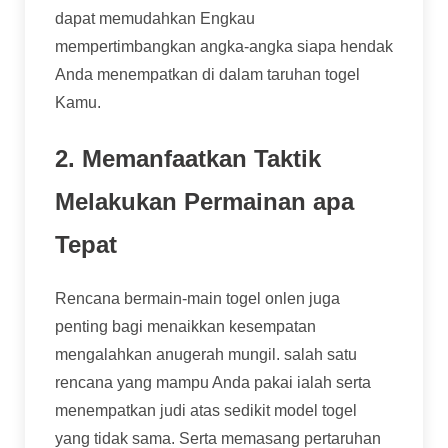
dapat memudahkan Engkau
mempertimbangkan angka-angka siapa hendak
Anda menempatkan di dalam taruhan togel
Kamu.
2. Memanfaatkan Taktik
Melakukan Permainan apa
Tepat
Rencana bermain-main togel onlen juga
penting bagi menaikkan kesempatan
mengalahkan anugerah mungil. salah satu
rencana yang mampu Anda pakai ialah serta
menempatkan judi atas sedikit model togel
yang tidak sama. Serta memasang pertaruhan